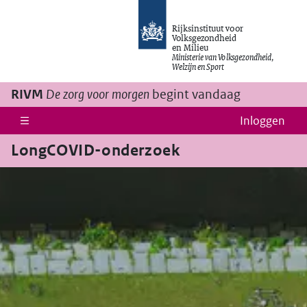
Ga naar de hoofdinhoud
Rijksinstituut voor
Volksgezondheid
en Milieu
Ministerie van Volksgezondheid,
Welzijn en Sport
RIVM
De zorg voor morgen
begint vandaag
Inloggen
LongCOVID-onderzoek